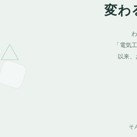
電気工事・設備工事専用の積算見
変わ
明細入力・複合単価・歩掛・品名マスター
件名一覧の印刷まで、
積算業務に必要な機能をひとつのアプ
「電気
Windows 11 完全対応、
以来、
過去バージョンからの変換にも対応し
豊富な電気工事品名マスター
Ex
紙
階層構造の見積書作成・件名一覧
複
印刷
先
そ
機能・仕様を見る