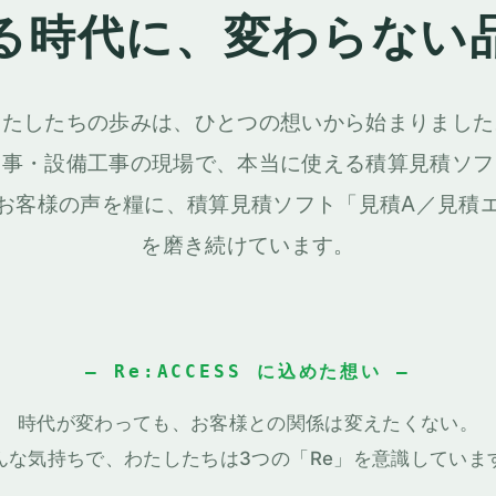
積ソフト
る時代に、
変わらない
・Excel帳票出力・
わたしたちの歩みは、ひとつの想いから始まりました
リケーションで完結。
工事・設備工事の現場で、本当に使える積算見積ソフ
お客様の声を糧に、積算見積ソフト「見積A／見積
ています。
を磨き続けています。
cel帳票出力（B5/A4 縦横、表
あり/なし）
合単価式・歩掛・単価率（提出
— Re:ACCESS に込めた想い —
別）
時代が変わっても、お客様との関係は変えたくない。
んな気持ちで、わたしたちは3つの「Re」を意識していま
仕様書PDF →