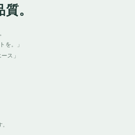
品質。
。
トを。」
エース」
す。