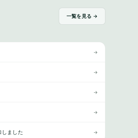
一覧を見る →
→
→
→
→
加しました
→