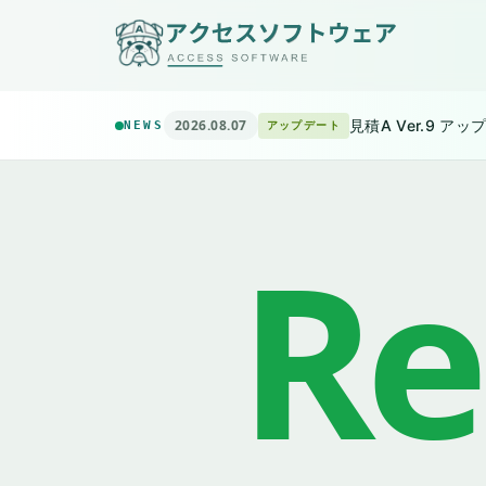
2026.08.07
見積A Ver.9 ア
NEWS
アップデート
Re
✦
電気工事・設備工事 専用 積算見積ソフト
Windows 1
V
見積A