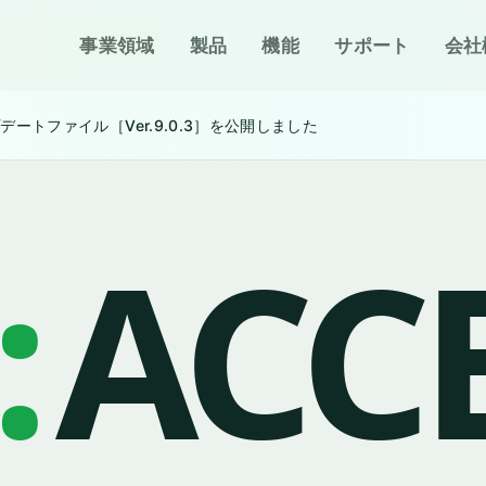
事業領域
製品
機能
サポート
会社
ップデートファイル［Ver.9.0.3］を公開しました
:
ACC
見積A Ver.9 パッ
1 対応
er.9