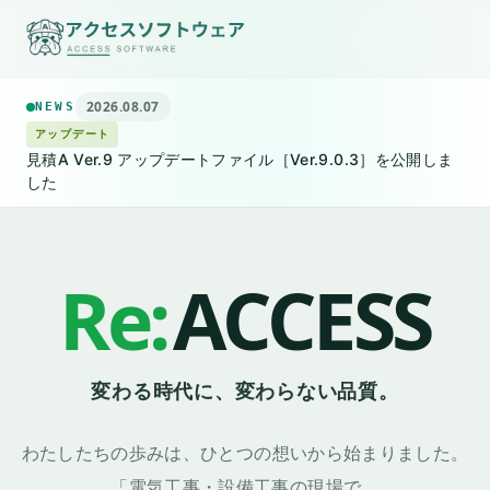
2026.08.07
NEWS
アップデート
見積A Ver.9 アップデートファイル［Ver.9.0.3］を公開しま
した
✦
電気工事・設備工事 専用 積算見積ソフト
Windows 11 対応
Ver.9
見積A
電気工事・設備工事専用の積算見積ソフト
明細入力・複合単価・歩掛・品名マスター・
Excel帳票出力・件名一覧の印刷まで、