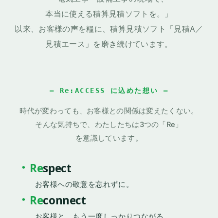
積算業務に必要な機能をひとつのアプリケーションで完結
。 Windows 11 完全対応、
過去バージョンからの変換にも対応しています。
豊富な電気工事品名マスター
Excel帳票出力（B5/A4 縦横、表紙あり/な
し）
階層構造の見積書作成・件名一覧印刷
複合単価式・歩掛・単価率（提出先別）
機能・仕様を見る
仕様書PDF →
見積A Ver.9 パッケージ